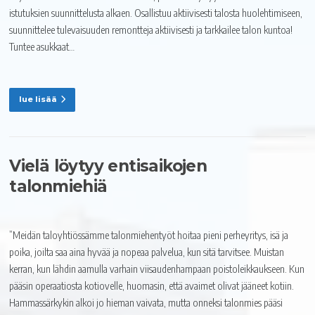
istutuksien suunnittelusta alkaen. Osallistuu aktiivisesti talosta huolehtimiseen,
suunnittelee tulevaisuuden remontteja aktiivisesti ja tarkkailee talon kuntoa!
Tuntee asukkaat…
lue lisää
Vielä löytyy entisaikojen
talonmiehiä
”Meidän taloyhtiössämme talonmiehentyöt hoitaa pieni perheyritys, isä ja
poika, joilta saa aina hyvää ja nopeaa palvelua, kun sitä tarvitsee. Muistan
kerran, kun lähdin aamulla varhain viisaudenhampaan poistoleikkaukseen. Kun
pääsin operaatiosta kotiovelle, huomasin, että avaimet olivat jääneet kotiin.
Hammassärkykin alkoi jo hieman vaivata, mutta onneksi talonmies pääsi