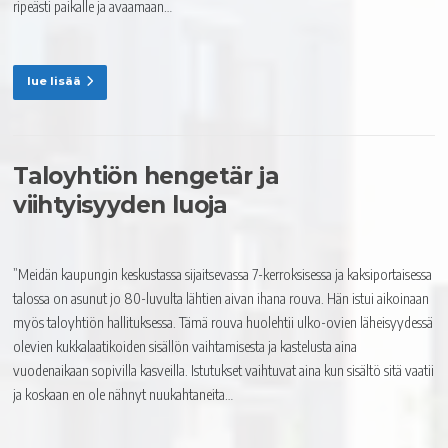
ripeästi paikalle ja avaamaan…
lue lisää
Taloyhtiön hengetär ja
viihtyisyyden luoja
”Meidän kaupungin keskustassa sijaitsevassa 7-kerroksisessa ja kaksiportaisessa
talossa on asunut jo 80-luvulta lähtien aivan ihana rouva. Hän istui aikoinaan
myös taloyhtiön hallituksessa. Tämä rouva huolehtii ulko-ovien läheisyydessä
olevien kukkalaatikoiden sisällön vaihtamisesta ja kastelusta aina
vuodenaikaan sopivilla kasveilla. Istutukset vaihtuvat aina kun sisältö sitä vaatii
ja koskaan en ole nähnyt nuukahtaneita…