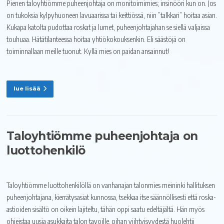
Pienen taloyhtiömme puheenjohtaja on monitoimimies; insinööri kun on. Jos
on tukoksia kylpyhuoneen lavuaarissa tai keittiössä, niin ”talkkari” hoitaa asian.
Kukapa katolta pudottaa roskat ja lumet, puheenjohtajahan se siellä valjaissa
touhuaa. Hätätilanteessa hoitaa yhtiökokouksenkin. Eli säästöjä on
toiminnallaan meille tuonut. Kyllä mies on paidan ansainnut!
lue lisää
Taloyhtiömme puheenjohtaja on
luottohenkilö
Taloyhtiömme luottohenkilöllä on vanhanajan talonmies meininki hallituksen
puheenjohtajana, kierrätysasiat kunnossa, tsekkaa itse säännöllisesti että roska-
astioiden sisältö on oikein lajiteltu, tähän oppi saatu edeltäjältä. Hän myös
ohjeistaa uusia asukkaita talon tavoille, pihan viihtyisyydestä huolehtii