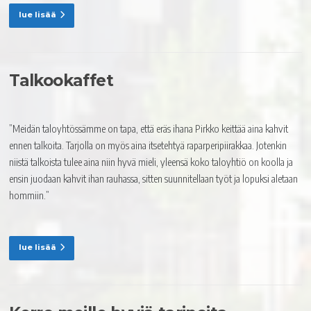
lue lisää
Talkookaffet
”Meidän taloyhtössämme on tapa, että eräs ihana Pirkko keittää aina kahvit
ennen talkoita. Tarjolla on myös aina itsetehtyä raparperipiirakkaa. Jotenkin
niistä talkoista tulee aina niin hyvä mieli, yleensä koko taloyhtiö on koolla ja
ensin juodaan kahvit ihan rauhassa, sitten suunnitellaan työt ja lopuksi aletaan
hommiin.”
lue lisää