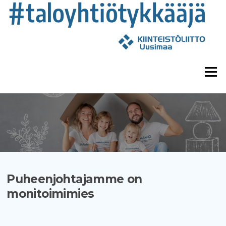
Siirry
suoraan
sisältöön
Valikk
Puheenjohtajamme on
monitoimimies