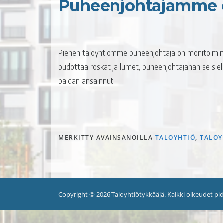
Puheenjohtajamme 
Pienen taloyhtiömme puheenjohtaja on monitoimimies;
pudottaa roskat ja lumet, puheenjohtajahan se siell
paidan ansainnut!
MERKITTY AVAINSANOILLA
TALOYHTIÖ
,
TALOY
Copyright © 2026 Taloyhtiötykkääjä. Kaikki oikeudet pi