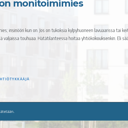
on monitoimimies
 insinööri kun on. Jos on tukoksia kylpyhuoneen lavuaarissa tai keitt
ä valjaissa touhuaa. Hätätilanteessa hoitaa yhtiökokouksenkin. Eli sää
HTIÖTYKKÄÄJÄ
dätetään.