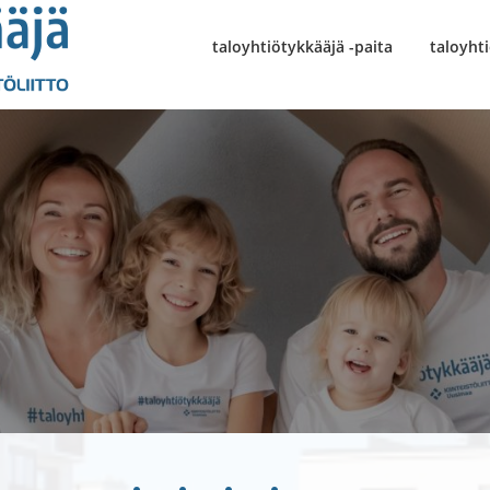
taloyhtiötykkääjä -paita
taloyhti