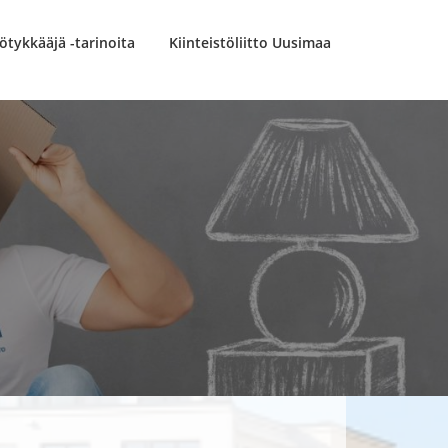
ötykkääjä -tarinoita
Kiinteistöliitto Uusimaa